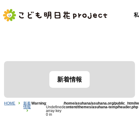
新着情報
HOME
新着
Warning
:
/home/asuhana/asuhana.org/public_html/w
情報
Undefined
content/themes/asuhana-temp/header.php
array key
0 in