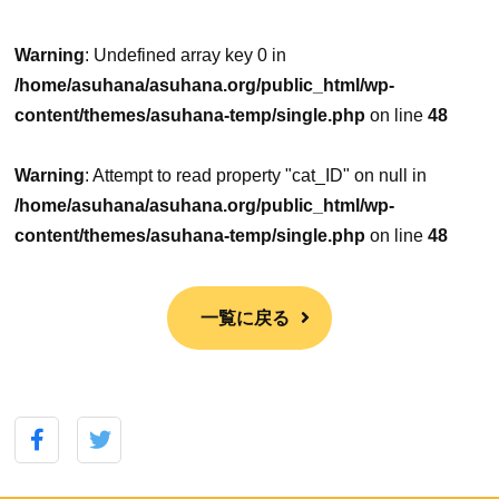
Warning
: Undefined array key 0 in
/home/asuhana/asuhana.org/public_html/wp-
content/themes/asuhana-temp/single.php
on line
48
Warning
: Attempt to read property "cat_ID" on null in
/home/asuhana/asuhana.org/public_html/wp-
content/themes/asuhana-temp/single.php
on line
48
一覧に戻る