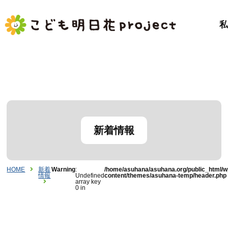
新着情報
HOME
新着
Warning
:
/home/asuhana/asuhana.org/public_html/w
情報
Undefined
content/themes/asuhana-temp/header.php
array key
0 in